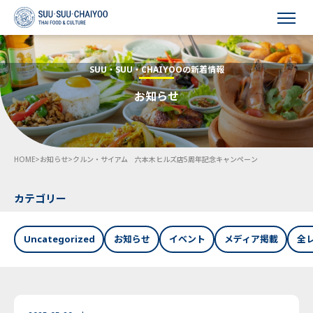
HOME
SUU・SUU・CHAIYOOの新着情報
お知らせ
会社概要
事業内容
HOME
>
お知らせ
>
クルン・サイアム 六本木ヒルズ店5周年記念キャンペーン
採用情報
お知らせ
カテゴリー
お問い合わせ
Uncategorized
お知らせ
イベント
メディア掲載
全
Language