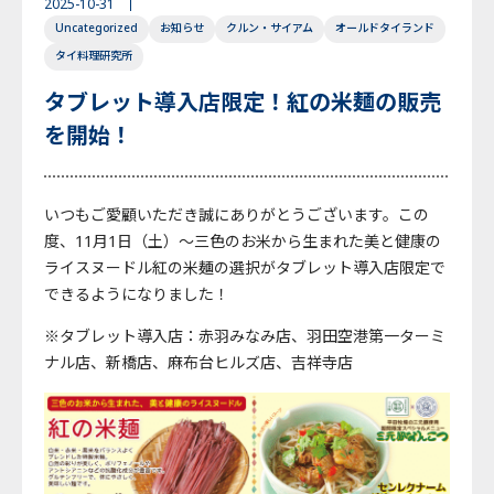
2025-10-31
Uncategorized
お知らせ
クルン・サイアム
オールドタイランド
English
Japanese
Thai
タイ料理研究所
タブレット導入店限定！紅の米麺の販売
を開始！
いつもご愛顧いただき誠にありがとうございます。この
度、11月1日（土）～三色のお米から生まれた美と健康の
ライスヌードル紅の米麺の選択がタブレット導入店限定で
できるようになりました！
※タブレット導入店：赤羽みなみ店、羽田空港第一ターミ
ナル店、新橋店、麻布台ヒルズ店、吉祥寺店