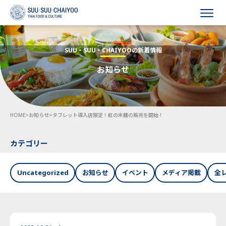
HOME
SUU・SUU・CHAIYOOの新着情報
お知らせ
会社概要
事業内容
HOME
>
お知らせ
>
タブレット導入店限定！紅の米麺の販売を開始！
採用情報
お知らせ
カテゴリー
お問い合わせ
Uncategorized
お知らせ
イベント
メディア掲載
全
Language