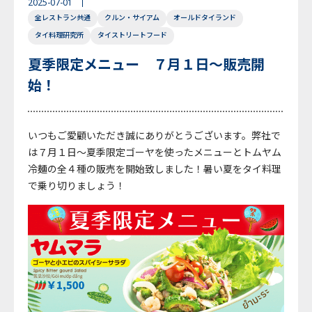
2025-07-01
全レストラン共通
クルン・サイアム
オールドタイランド
English
Japanese
Thai
タイ料理研究所
タイストリートフード
夏季限定メニュー ７月１日～販売開
始！
いつもご愛顧いただき誠にありがとうございます。弊社で
は７月１日～夏季限定ゴーヤを使ったメニューとトムヤム
冷麺の全４種の販売を開始致しました！暑い夏をタイ料理
で乗り切りましょう！