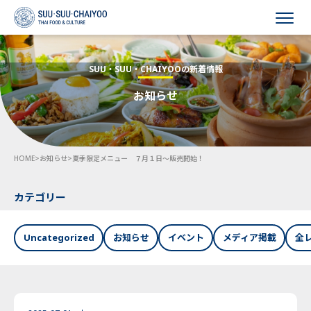
HOME
SUU・SUU・CHAIYOOの新着情報
お知らせ
会社概要
事業内容
HOME
>
お知らせ
>
夏季限定メニュー ７月１日～販売開始！
採用情報
お知らせ
カテゴリー
お問い合わせ
Uncategorized
お知らせ
イベント
メディア掲載
全
Language