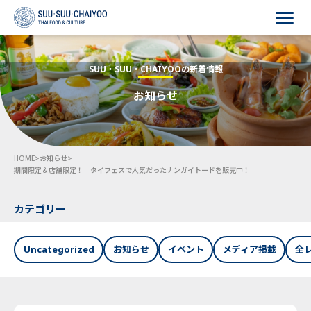
HOME
SUU・SUU・CHAIYOOの新着情報
お知らせ
会社概要
事業内容
HOME
>
お知らせ
>
採用情報
期間限定＆店舗限定！ タイフェスで人気だったナンガイトードを販売中！
お知らせ
カテゴリー
お問い合わせ
Uncategorized
お知らせ
イベント
メディア掲載
全
Language