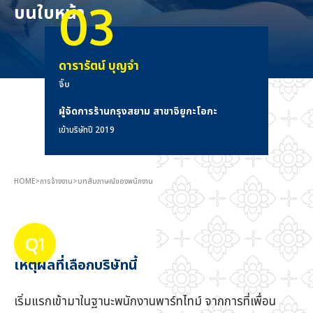
03
บนใบหน้า
English
Japanese
Thai
ดารารัตน์ บุญจำ
จิ๊บ
ผู้จัดการร้านกรุงสยาม สาขาจิยูกะโอกะ
เข้าบริษัทปี 2019
HOME
>
การจ้างงาน
>
บทสัมภาษณ์ของพนักงาน
Q1
เหตุผลที่เลือกบริษัทนี้
เริ่มแรกเข้ามาในฐานะพนักงานพาร์ทไทม์ จากการที่เพื่อน