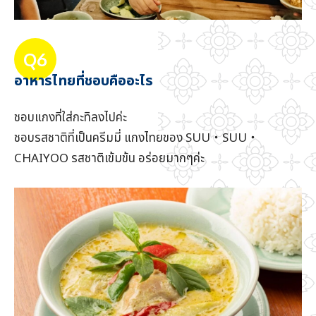
Q6
อาหารไทยที่ชอบคืออะไร
ชอบแกงที่ใส่กะทิลงไปค่ะ
ชอบรสชาติที่เป็นครีมมี่ แกงไทยของ SUU・SUU・
CHAIYOO รสชาติเข้มข้น อร่อยมากๆค่ะ