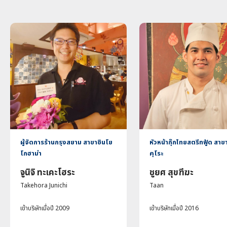
ผู้จัดการร้านกรุงสยาม สาขาชินโย
หัวหน้ากุ๊กไทยสตรีทฟู้ด สาขา
โกฮาม่า
คุโระ
จูนิจิ ทะเคะโฮระ
ชูยศ สุขฑีฆะ
Takehora Junichi
Taan
เข้าบริษัทเมื่อปี 2009
เข้าบริษัทเมื่อปี 2016