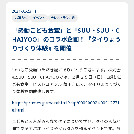
English
Japanese
Thai
2024-02-23
お知らせ
イベント
全レストラン共通
「感動こども食堂」と「SUU・SUU・C
HAIYOO」のコラボ企画！『タイりょう
りづくり体験』を開催
いつもご愛顧いただき誠にありがとうございます。株式会
社SUU・SUU・CHAIYOOでは、２月２５日（日）に感動こ
ども食堂 ビストロアジル 蒲田店にて、タイりょうりづく
り体験を開催致します。
https://prtimes.jp/main/html/rd/p/000000024.00012771
8.html
こどもと大人がみんなでタイについて学び、タイの人気料
理であるガパオライスやソムタムを作るイベントです。当