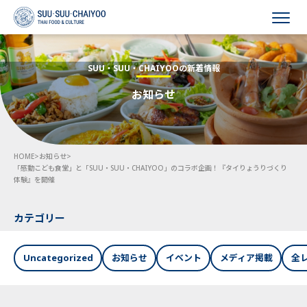
HOME
SUU・SUU・CHAIYOOの新着情報
お知らせ
会社概要
事業内容
HOME
>
お知らせ
>
採用情報
「感動こども食堂」と「SUU・SUU・CHAIYOO」のコラボ企画！『タイりょうりづくり
体験』を開催
お知らせ
カテゴリー
お問い合わせ
Uncategorized
お知らせ
イベント
メディア掲載
全
Language