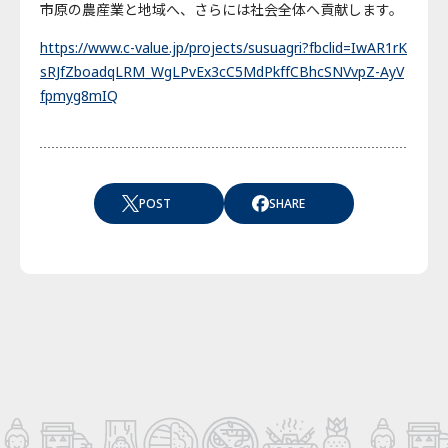
市原の農産業と地域へ、さらには社会全体へ貢献します。
https://www.c-value.jp/projects/susuagri?fbclid=IwAR1rK
sRJfZboadqLRM_WgLPvEx3cC5MdPkffCBhcSNVvpZ-AyV
fpmyg8mIQ
POST
SHARE