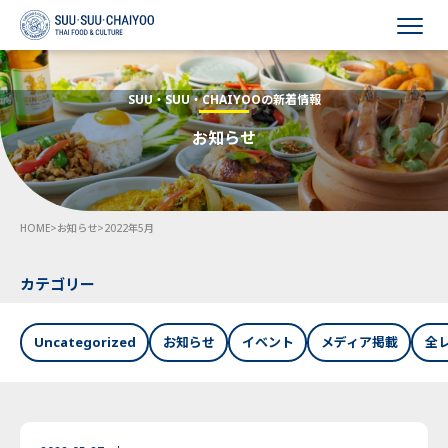
HOME
SUU・SUU・CHAIYOOの新着情報
お知らせ
会社概要
事業内容
HOME
>
お知らせ
>
2022年5月
採用情報
お知らせ
カテゴリー
お問い合わせ
Uncategorized
お知らせ
イベント
メディア掲載
全
Language