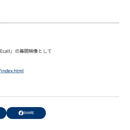
VEcall」の幕間映像として
/index.html
SHARE