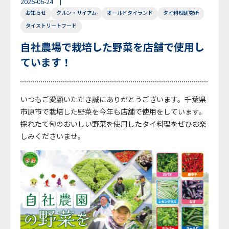
2026-06-24
お知らせ
クルン・サイアム
オールドタイランド
タイ料理研究所
English
Japanese
Thai
タイストリートフード
自社農場で栽培した野菜を店舗で使用し
ています！
いつもご愛顧いただき誠にありがとうございます。千葉県
市原市で栽培した野菜を今年も店舗で使用をしています。
採れたて旬のおいしい野菜を使用したタイ料理をぜひお楽
しみくださいませ。