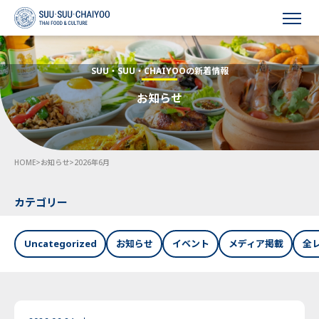
HOME
SUU・SUU・CHAIYOOの新着情報
お知らせ
会社概要
事業内容
HOME
>
お知らせ
>
2026年6月
採用情報
お知らせ
カテゴリー
お問い合わせ
Uncategorized
お知らせ
イベント
メディア掲載
全
Language