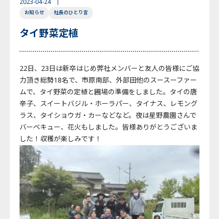
2023-04-24
お知らせ
社長のひとり言
English
Japanese
Thai
タイ野菜定植
22日、23日は新卒はじめ弊社メンバーと友人の皆様にご協
力頂き総勢18名で、市原南部、外部田他のスースーファー
ムで、タイ野菜の定植と圃場の準備をしました。タイの唐
辛子、スイートバジル・ホーラパー、タイナス、レモング
ラス、タイショウガ・カーなどなど。夜は星野農園さんで
バーベキュー、花火もしました。皆様ありがとうございま
した！収穫が楽しみです！