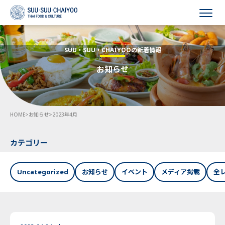
HOME
SUU・SUU・CHAIYOOの新着情報
お知らせ
会社概要
事業内容
HOME
>
お知らせ
>
2023年4月
採用情報
お知らせ
カテゴリー
お問い合わせ
Uncategorized
お知らせ
イベント
メディア掲載
全
Language