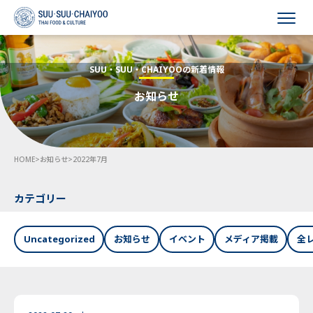
HOME
SUU・SUU・CHAIYOOの新着情報
お知らせ
会社概要
事業内容
HOME
>
お知らせ
>
2022年7月
採用情報
お知らせ
カテゴリー
お問い合わせ
Uncategorized
お知らせ
イベント
メディア掲載
全
Language