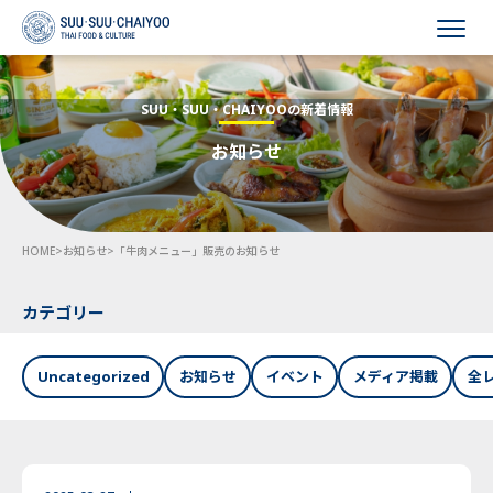
HOME
SUU・SUU・CHAIYOOの新着情報
お知らせ
会社概要
事業内容
HOME
>
お知らせ
>
「牛肉メニュー」販売のお知らせ
採用情報
お知らせ
カテゴリー
お問い合わせ
Uncategorized
お知らせ
イベント
メディア掲載
全
Language