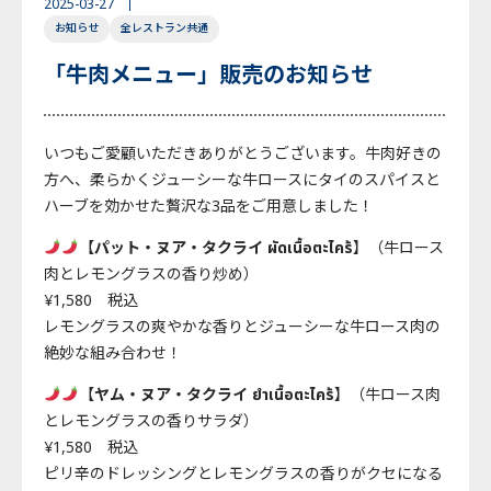
2025-03-27
お知らせ
全レストラン共通
English
Japanese
Thai
「牛肉メニュー」販売のお知らせ
いつもご愛顧いただきありがとうございます。牛肉好きの
方へ、柔らかくジューシーな牛ロースにタイのスパイスと
ハーブを効かせた贅沢な3品をご用意しました！
【
パット・ヌア・タクライ ผัดเนื้อตะไคร้
】（牛ロース
肉とレモングラスの香り炒め）
¥1,580 税込
レモングラスの爽やかな香りとジューシーな牛ロース肉の
絶妙な組み合わせ！
【
ヤム・ヌア・タクライ ยำเนื้อตะไคร้
】（牛ロース肉
とレモングラスの香りサラダ）
¥1,580 税込
ピリ辛のドレッシングとレモングラスの香りがクセになる