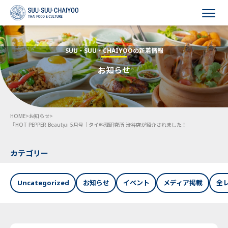
HOME
SUU・SUU・CHAIYOOの新着情報
お知らせ
会社概要
事業内容
HOME
>
お知らせ
>
採用情報
『HOT PEPPER Beauty』5月号｜タイ料理研究所 渋谷店が紹介されました！
お知らせ
カテゴリー
お問い合わせ
Uncategorized
お知らせ
イベント
メディア掲載
全
Language