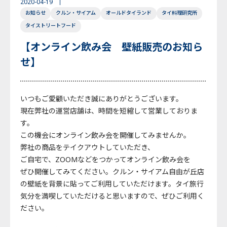
2020-04-19
お知らせ
クルン・サイアム
オールドタイランド
タイ料理研究所
English
Japanese
Thai
タイストリートフード
【オンライン飲み会 壁紙販売のお知ら
せ】
いつもご愛顧いただき誠にありがとうございます。
現在弊社の運営店舗は、時間を短縮して営業しておりま
す。
この機会にオンライン飲み会を開催してみませんか。
弊社の商品をテイクアウトしていただき、
ご自宅で、ZOOMなどをつかってオンライン飲み会を
ぜひ開催してみてください。クルン・サイアム自由が丘店
の壁紙を背景に貼ってご利用していただけます。タイ旅行
気分を満喫していただけると思いますので、ぜひご利用く
ださい。