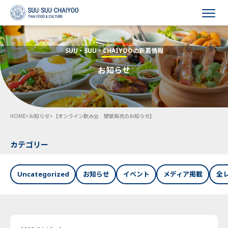
HOME
SUU・SUU・CHAIYOOの新着情報
お知らせ
会社概要
事業内容
HOME
>
お知らせ
>
【オンライン飲み会 壁紙販売のお知らせ】
採用情報
お知らせ
カテゴリー
お問い合わせ
Uncategorized
お知らせ
イベント
メディア掲載
全
Language