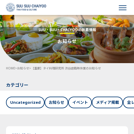
HOME
SUU・SUU・CHAIYOOの新着情報
お知らせ
会社概要
事業内容
HOME
>
お知らせ
>
【重要】タイ料理研究所 渋谷店臨時休業のお知らせ
採用情報
お知らせ
カテゴリー
お問い合わせ
Uncategorized
お知らせ
イベント
メディア掲載
全
Language