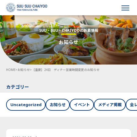
HOME
SUU・SUU・CHAIYOOの新着情報
お知らせ
会社概要
事業内容
HOME
>
お知らせ
>
【重要】24日 ディナー営業時間変更のお知らせ
採用情報
お知らせ
カテゴリー
お問い合わせ
Uncategorized
お知らせ
イベント
メディア掲載
全
Language