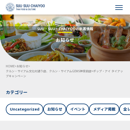
HOME
SUU・SUU・CHAIYOOの新着情報
お知らせ
会社概要
事業内容
HOME
>
お知らせ
>
採用情報
クルン・サイアム文化村通り店、クルン・サイアムGEMS神宮前店×ポップ・アイ タイアッ
プキャンペーン
お知らせ
カテゴリー
お問い合わせ
Uncategorized
お知らせ
イベント
メディア掲載
全
Language