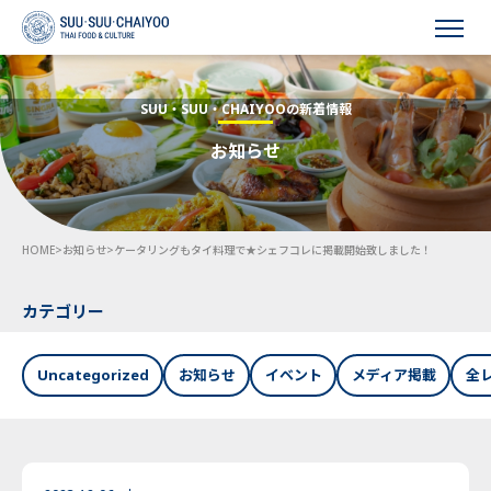
HOME
SUU・SUU・CHAIYOOの新着情報
お知らせ
会社概要
事業内容
HOME
>
お知らせ
>
ケータリングもタイ料理で★シェフコレに掲載開始致しました！
採用情報
お知らせ
カテゴリー
お問い合わせ
Uncategorized
お知らせ
イベント
メディア掲載
全
Language