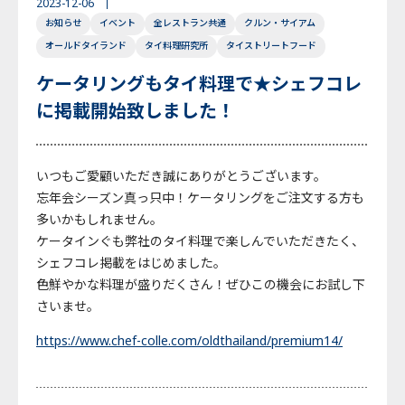
2023-12-06
お知らせ
イベント
全レストラン共通
クルン・サイアム
English
Japanese
Thai
オールドタイランド
タイ料理研究所
タイストリートフード
ケータリングもタイ料理で★シェフコレ
に掲載開始致しました！
いつもご愛顧いただき誠にありがとうございます。
忘年会シーズン真っ只中！ケータリングをご注文する方も
多いかもしれません。
ケータインぐも弊社のタイ料理で楽しんでいただきたく、
シェフコレ掲載をはじめました。
色鮮やかな料理が盛りだくさん！ぜひこの機会にお試し下
さいませ。
https://www.chef-colle.com/oldthailand/premium14/