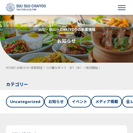
HOME
SUU・SUU・CHAIYOOの新着情報
お知らせ
会社概要
事業内容
HOME
>
お知らせ
>
季節限定！つけ麺カオソイ 8/1（木）～販売開始！
採用情報
お知らせ
カテゴリー
お問い合わせ
Uncategorized
お知らせ
イベント
メディア掲載
全
Language