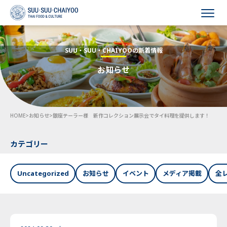
HOME
SUU・SUU・CHAIYOOの新着情報
お知らせ
会社概要
事業内容
HOME
>
お知らせ
>
銀座テーラー様 新作コレクション展示会でタイ料理を提供します！
採用情報
お知らせ
カテゴリー
お問い合わせ
Uncategorized
お知らせ
イベント
メディア掲載
全
Language