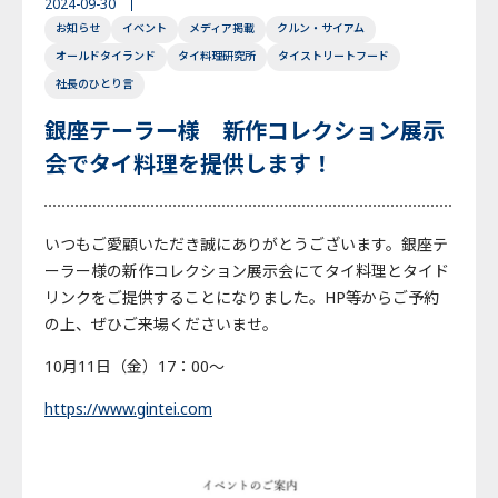
2024-09-30
お知らせ
イベント
メディア掲載
クルン・サイアム
English
Japanese
Thai
オールドタイランド
タイ料理研究所
タイストリートフード
社長のひとり言
銀座テーラー様 新作コレクション展示
会でタイ料理を提供します！
いつもご愛顧いただき誠にありがとうございます。銀座テ
ーラー様の新作コレクション展示会にてタイ料理とタイド
リンクをご提供することになりました。HP等からご予約
の上、ぜひご来場くださいませ。
10月11日（金）17：00～
https://www.gintei.com