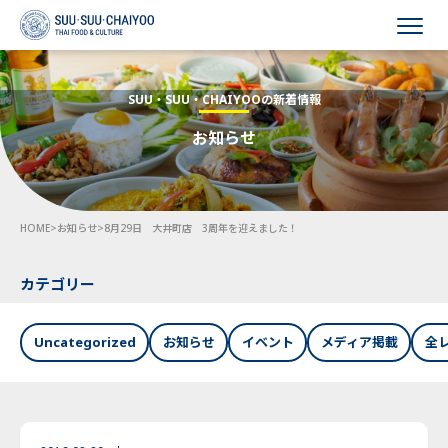
HOME
SUU・SUU・CHAIYOOの新着情報
お知らせ
会社概要
事業内容
HOME
>
お知らせ
>
8月29日 大井町店 3周年を迎えました！
採用情報
お知らせ
カテゴリー
お問い合わせ
Uncategorized
お知らせ
イベント
メディア掲載
全
Language