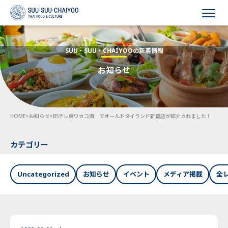
HOME
SUU・SUU・CHAIYOOの新着情報
お知らせ
会社概要
事業内容
HOME
>
お知らせ
>
BSテレ東ワカコ酒 でオールドタイランド新橋店が紹介されました！
採用情報
お知らせ
カテゴリー
お問い合わせ
Uncategorized
お知らせ
イベント
メディア掲載
全
Language