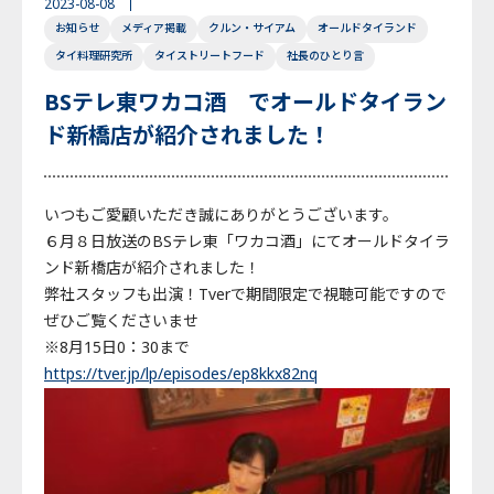
2023-08-08
お知らせ
メディア掲載
クルン・サイアム
オールドタイランド
English
Japanese
Thai
タイ料理研究所
タイストリートフード
社長のひとり言
BSテレ東ワカコ酒 でオールドタイラン
ド新橋店が紹介されました！
いつもご愛顧いただき誠にありがとうございます。
６月８日放送のBSテレ東「ワカコ酒」にてオールドタイラ
ンド新橋店が紹介されました！
弊社スタッフも出演！Tverで期間限定で視聴可能ですので
ぜひご覧くださいませ
※8月15日0：30まで
https://tver.jp/lp/episodes/ep8kkx82nq