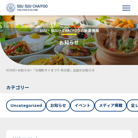
HOME
SUU・SUU・CHAIYOOの新着情報
お知らせ
会社概要
事業内容
HOME
>
お知らせ
>
「方南町タイまつり 秋の部」出店のお知らせ
採用情報
お知らせ
カテゴリー
お問い合わせ
Uncategorized
お知らせ
イベント
メディア掲載
全
Language