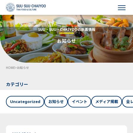
HOME
SUU・SUU・CHAIYOOの新着情報
お知らせ
会社概要
事業内容
HOME
>
お知らせ
採用情報
お知らせ
カテゴリー
お問い合わせ
Uncategorized
お知らせ
イベント
メディア掲載
全
Language