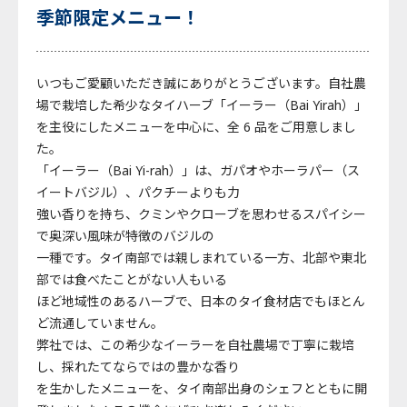
季節限定メニュー！
いつもご愛顧いただき誠にありがとうございます。自社農
場で栽培した希少なタイハーブ「イーラー（Bai Yirah）」
を主役にしたメニューを中心に、全 6 品をご用意しまし
た。
「イーラー（Bai Yi-rah）」は、ガパオやホーラパー（ス
イートバジル）、パクチーよりも力
強い香りを持ち、クミンやクローブを思わせるスパイシー
で奥深い風味が特徴のバジルの
一種です。タイ南部では親しまれている一方、北部や東北
部では食べたことがない人もいる
ほど地域性のあるハーブで、日本のタイ食材店でもほとん
ど流通していません。
弊社では、この希少なイーラーを自社農場で丁寧に栽培
し、採れたてならではの豊かな香り
を生かしたメニューを、タイ南部出身のシェフとともに開