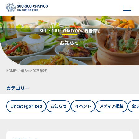
HOME
SUU・SUU・CHAIYOOの新着情報
お知らせ
会社概要
事業内容
HOME
>
お知らせ
>
2025年2月
採用情報
お知らせ
カテゴリー
お問い合わせ
Uncategorized
お知らせ
イベント
メディア掲載
全
Language