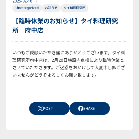
2025-02-18
Uncategorized
お知らせ
タイ料理研究所
English
Japanese
Thai
【臨時休業のお知らせ】タイ料理研究
所 府中店
いつもご愛顧いただき誠にありがとうございます。タイ料
理研究所府中店は、2月20日施設内点検により臨時休業と
させていただきます。ご迷惑をおかけして大変申し訳ござ
いませんがどうぞよろしくお願い致します。
POST
SHARE