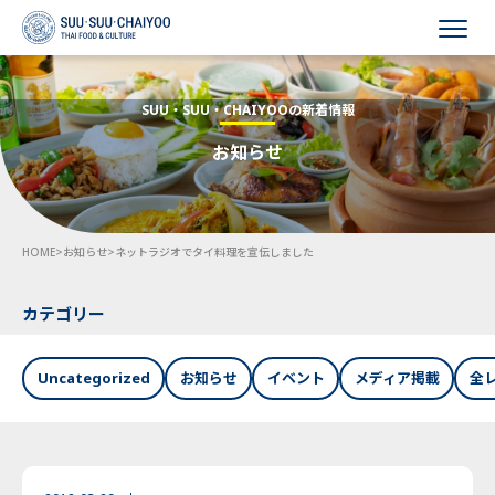
HOME
SUU・SUU・CHAIYOOの新着情報
お知らせ
会社概要
事業内容
HOME
>
お知らせ
>
ネットラジオでタイ料理を宣伝しました
採用情報
お知らせ
カテゴリー
お問い合わせ
Uncategorized
お知らせ
イベント
メディア掲載
全
Language