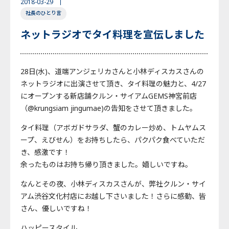
2018-03-29
社長のひとり言
English
Japanese
Thai
ネットラジオでタイ料理を宣伝しました
28日(水)、道端アンジェリカさんと小林ディスカスさんの
ネットラジオに出演させて頂き、タイ料理の魅力と、4/27
にオープンする新店舗クルン・サイアムGEMS神宮前店
（@krungsiam jingumae)の告知をさせて頂きました。
タイ料理（アボガドサラダ、蟹のカレー炒め、トムヤムス
ープ、えびせん）をお持ちしたら、パクパク食べていただ
き、感激です！
余ったものはお持ち帰り頂きました。嬉しいですね。
なんとその夜、小林ディスカスさんが、弊社クルン・サイ
アム渋谷文化村店にお越し下さいました！さらに感動、皆
さん、優しいですね！
ハッピースタイル